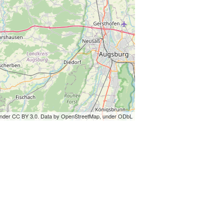
under CC BY 3.0. Data by OpenStreetMap, under ODbL