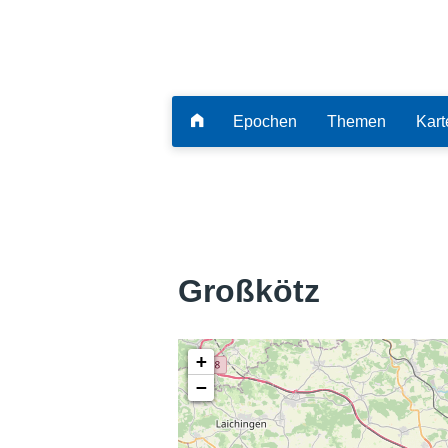
Epochen
Themen
Kart
Großkötz
+
−