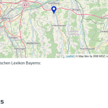
Nutzungshinweise
Leaflet
| © Map tiles by BSB MDZ, 
schen Lexikon Bayerns:
ks