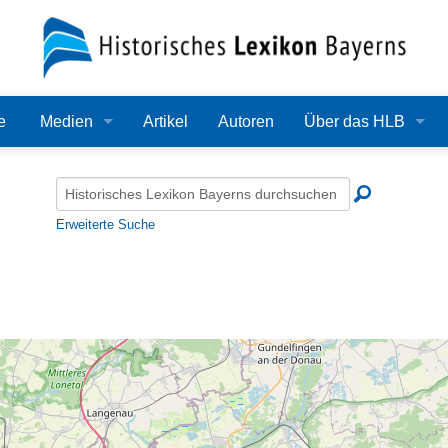
e
Medien
Artikel
Autoren
Über das HLB
Bilder
Lexikon
Audio
Redaktion
Erweiterte Suche
Video
Träger
PDF
Wissenschaftlicher B
Alle Dateien
Bearbeitungsstand
Zehn Jahre HLB
Häufige Fragen