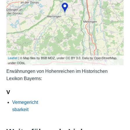
Leaflet
| © Map tiles by BSB MDZ, under CC BY 3.0. Data by OpenStreetMap,
under ODbL
Erwähnungen von Hohenreichen im Historischen
Lexikon Bayerns:
V
Vemegericht
sbarkeit