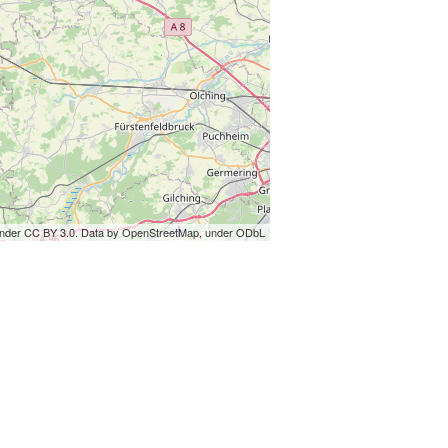
under CC BY 3.0. Data by OpenStreetMap, under ODbL