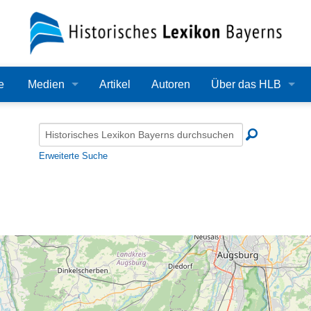
e
Medien
Artikel
Autoren
Über das HLB
Bilder
Lexikon
Audio
Redaktion
Erweiterte Suche
Video
Träger
PDF
Wissenschaftlicher B
Alle Dateien
Bearbeitungsstand
Zehn Jahre HLB
Häufige Fragen