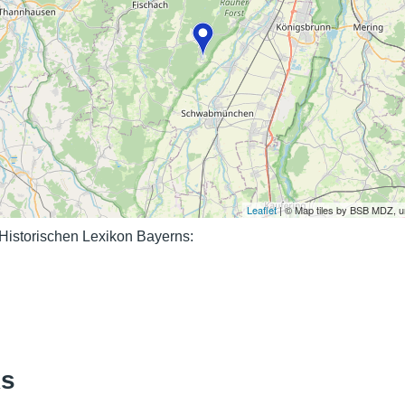
Nutzungshinweise
Leaflet
| © Map tiles by BSB MDZ, 
istorischen Lexikon Bayerns:
ks