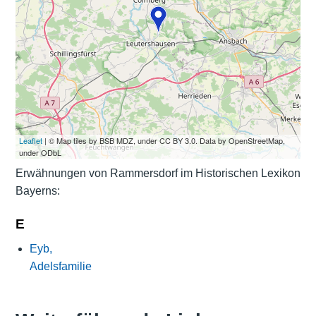
Leaflet
| © Map tiles by BSB MDZ, under CC BY 3.0. Data by OpenStreetMap,
under ODbL
Erwähnungen von Rammersdorf im Historischen Lexikon
Bayerns:
E
Eyb,
Adelsfamilie