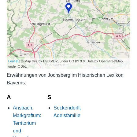
Leaflet
| © Map tiles by BSB MDZ, under CC BY 3.0. Data by OpenStreetMap,
under ODbL
Erwähnungen von Jochsberg im Historischen Lexikon
Bayerns:
A
S
Ansbach,
Seckendorff,
Markgraftum:
Adelsfamilie
Territorium
und