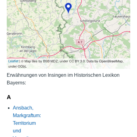
Leaflet
| © Map tiles by BSB MDZ, under CC BY 3.0. Data by OpenStreetMap,
under ODbL
Erwähnungen von Insingen im Historischen Lexikon
Bayerns:
A
Ansbach,
Markgraftum:
Territorium
und