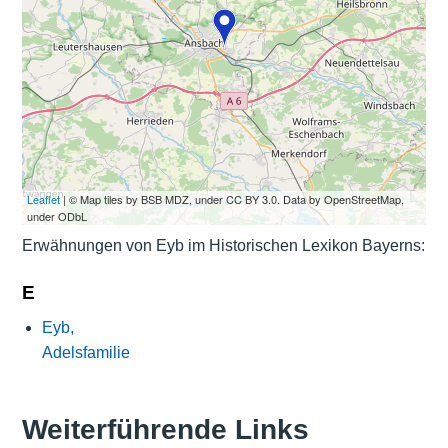
Leaflet
| © Map tiles by BSB MDZ, under CC BY 3.0. Data by OpenStreetMap,
under ODbL
Erwähnungen von Eyb im Historischen Lexikon Bayerns:
E
Eyb,
Adelsfamilie
Weiterführende Links