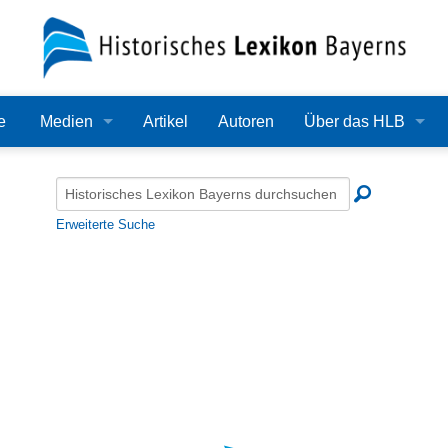
e
Medien
Artikel
Autoren
Über das HLB
Bilder
Lexikon
Audio
Redaktion
Erweiterte Suche
Video
Träger
PDF
Wissenschaftlicher B
Alle Dateien
Bearbeitungsstand
Zehn Jahre HLB
Häufige Fragen