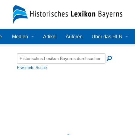
e
Medien
Artikel
Autoren
Über das HLB
Bilder
Lexikon
Audio
Redaktion
Erweiterte Suche
Video
Träger
PDF
Wissenschaftlicher B
Alle Dateien
Bearbeitungsstand
Zehn Jahre HLB
Häufige Fragen