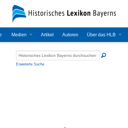
e
Medien
Artikel
Autoren
Über das HLB
Bilder
Lexikon
Audio
Redaktion
Erweiterte Suche
Video
Träger
PDF
Wissenschaftlicher B
Alle Dateien
Bearbeitungsstand
Zehn Jahre HLB
Häufige Fragen