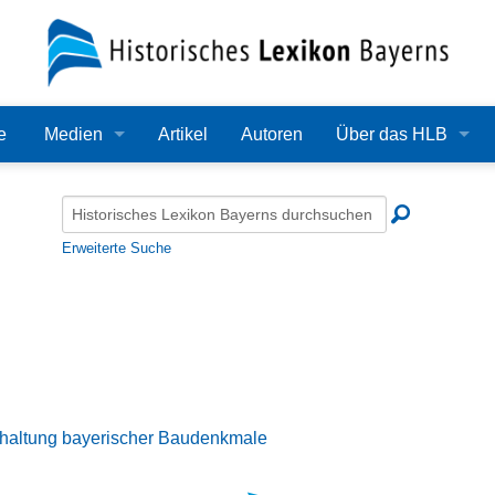
e
Medien
Artikel
Autoren
Über das HLB
Bilder
Lexikon
Audio
Redaktion
Erweiterte Suche
Video
Träger
PDF
Wissenschaftlicher B
Alle Dateien
Bearbeitungsstand
Zehn Jahre HLB
haltung bayerischer Baudenkmale
Häufige Fragen