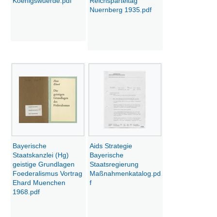
Koenigswuerde.pdf
Reichsparteitag
Nuernberg 1935.pdf
Bayerische
Aids Strategie
Staatskanzlei (Hg)
Bayerische
geistige Grundlagen
Staatsregierung
Foederalismus Vortrag
Maßnahmenkatalog.pd
Ehard Muenchen
f
1968.pdf