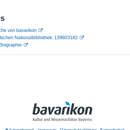
Nutzungshinweise
ks
che von bavarikon
tschen Nationalbibliothek: 139603182
Biographie
Autorenbereich
Impressum
Datenschutzerklärung
Barrierefreiheit