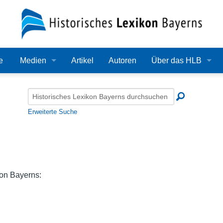
e
Medien
Artikel
Autoren
Über das HLB
Bilder
Lexikon
Audio
Redaktion
Erweiterte Suche
Video
Träger
PDF
Wissenschaftlicher B
Alle Dateien
Bearbeitungsstand
on Bayerns:
Zehn Jahre HLB
Häufige Fragen