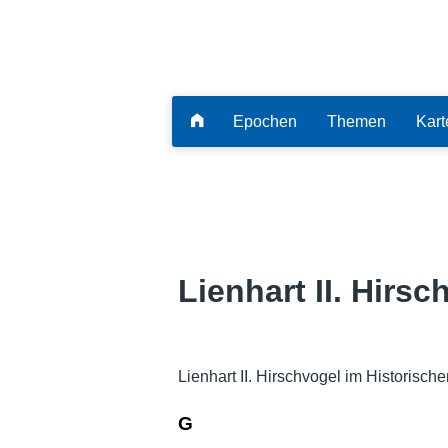
Epochen
Themen
Kart
Lienhart II. Hirsc
Lienhart II. Hirschvogel im Historisch
G