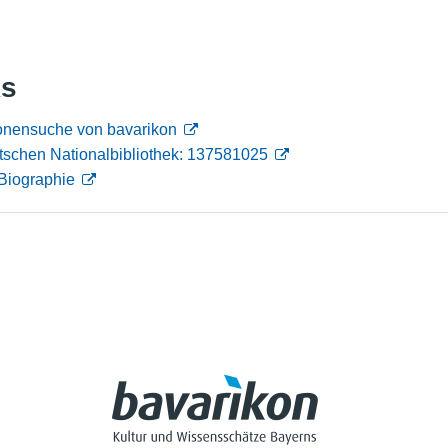
Nutzungshinweise
ks
rsonensuche von bavarikon
tschen Nationalbibliothek: 137581025
Biographie