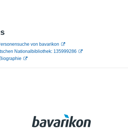
Nutzungshinweise
ks
Personensuche von bavarikon
tschen Nationalbibliothek: 135999286
Biographie