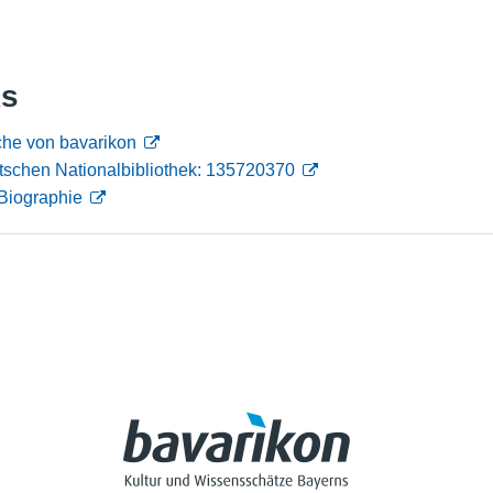
Nutzungshinweise
ks
che von bavarikon
tschen Nationalbibliothek: 135720370
Biographie