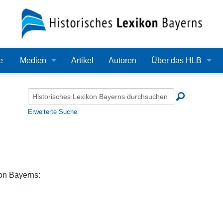
e
Medien
Artikel
Autoren
Über das HLB
Bilder
Lexikon
Audio
Redaktion
Erweiterte Suche
Video
Träger
PDF
Wissenschaftlicher B
Alle Dateien
Bearbeitungsstand
on Bayerns:
Zehn Jahre HLB
Häufige Fragen