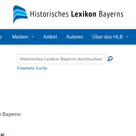
e
Medien
Artikel
Autoren
Über das HLB
Bilder
Lexikon
Audio
Redaktion
Erweiterte Suche
Video
Träger
PDF
Wissenschaftlicher B
Alle Dateien
Bearbeitungsstand
n Bayerns:
Zehn Jahre HLB
Häufige Fragen
ks