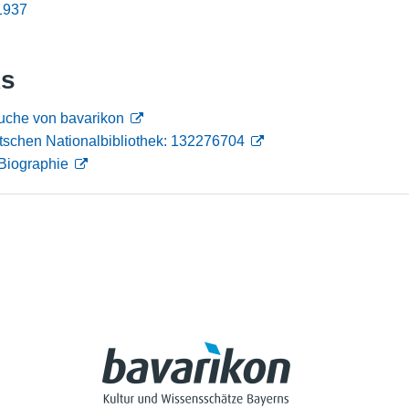
-1937
Nutzungshinweise
ks
uche von bavarikon
tschen Nationalbibliothek: 132276704
Biographie