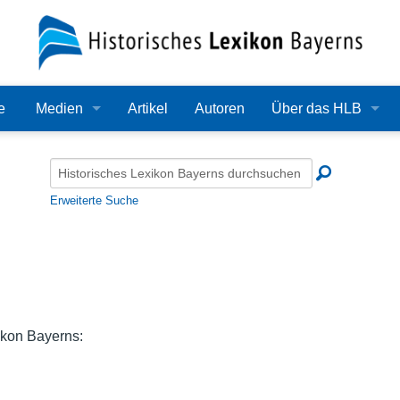
e
Medien
Artikel
Autoren
Über das HLB
Bilder
Lexikon
Audio
Redaktion
Erweiterte Suche
Video
Träger
PDF
Wissenschaftlicher B
Alle Dateien
Bearbeitungsstand
kon Bayerns:
Zehn Jahre HLB
Häufige Fragen