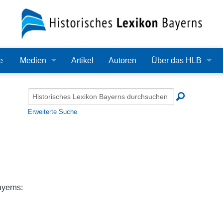
e
Medien
Artikel
Autoren
Über das HLB
Bilder
Lexikon
Audio
Redaktion
Erweiterte Suche
Video
Träger
PDF
Wissenschaftlicher B
Alle Dateien
Bearbeitungsstand
ayerns:
Zehn Jahre HLB
Häufige Fragen