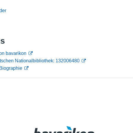
Nutzungshinweise
der
ks
on bavarikon
tschen Nationalbibliothek: 132006480
Biographie