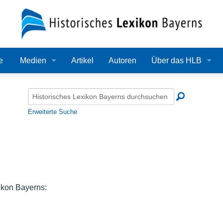
e
Medien
Artikel
Autoren
Über das HLB
Bilder
Lexikon
Audio
Redaktion
Erweiterte Suche
Video
Träger
PDF
Wissenschaftlicher B
Alle Dateien
Bearbeitungsstand
ikon Bayerns:
Zehn Jahre HLB
Häufige Fragen