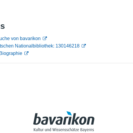
Nutzungshinweise
ks
suche von bavarikon
tschen Nationalbibliothek: 130146218
Biographie