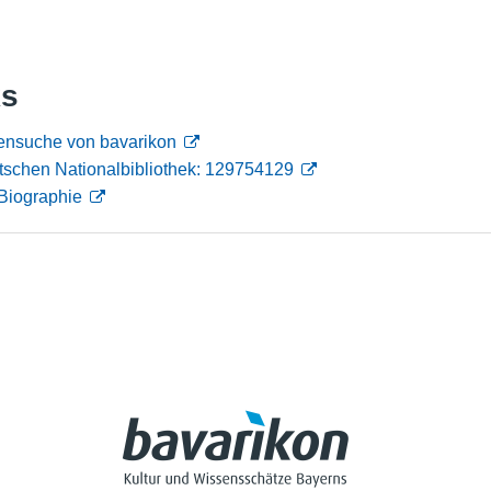
Nutzungshinweise
ks
nensuche von bavarikon
tschen Nationalbibliothek: 129754129
Biographie