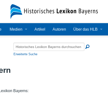
e
Medien
Artikel
Autoren
Über das HLB
Bilder
Lexikon
Audio
Redaktion
Erweiterte Suche
Video
Träger
ern
PDF
Wissenschaftlicher B
Alle Dateien
Bearbeitungsstand
 Lexikon Bayerns:
Zehn Jahre HLB
Häufige Fragen