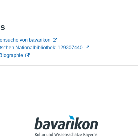
Nutzungshinweise
ks
nensuche von bavarikon
tschen Nationalbibliothek: 129307440
Biographie