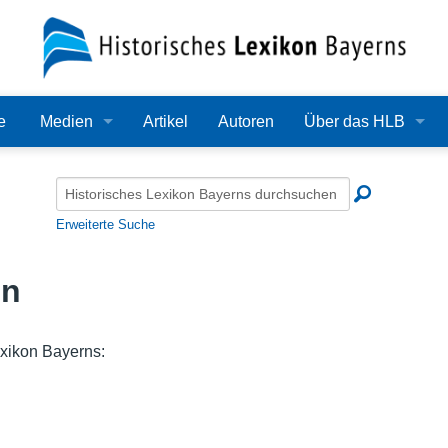
e
Medien
Artikel
Autoren
Über das HLB
Bilder
Lexikon
Audio
Redaktion
Erweiterte Suche
Video
Träger
en
PDF
Wissenschaftlicher B
Alle Dateien
Bearbeitungsstand
xikon Bayerns:
Zehn Jahre HLB
Häufige Fragen