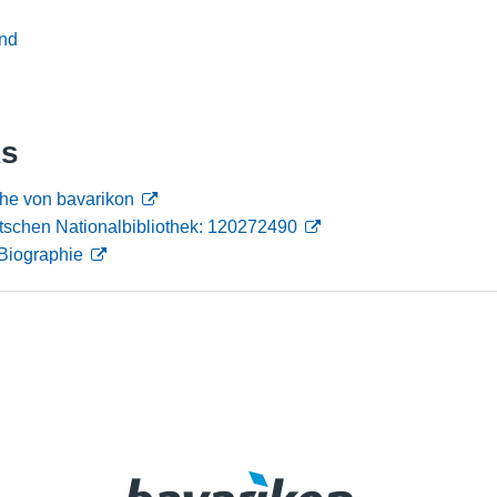
Nutzungshinweise
nd
ks
he von bavarikon
tschen Nationalbibliothek: 120272490
Biographie