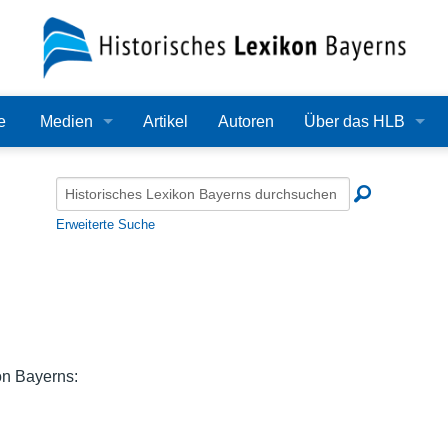
e
Medien
Artikel
Autoren
Über das HLB
Bilder
Lexikon
Audio
Redaktion
Erweiterte Suche
Video
Träger
PDF
Wissenschaftlicher B
Alle Dateien
Bearbeitungsstand
on Bayerns:
Zehn Jahre HLB
Häufige Fragen