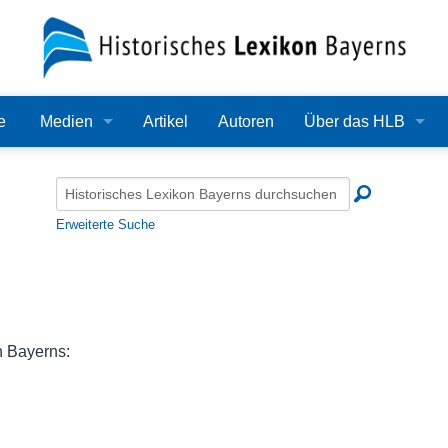
e
Medien
Artikel
Autoren
Über das HLB
Bilder
Lexikon
Audio
Redaktion
Erweiterte Suche
Video
Träger
PDF
Wissenschaftlicher B
Alle Dateien
Bearbeitungsstand
n Bayerns:
Zehn Jahre HLB
Häufige Fragen