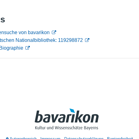
Nutzungshinweise
ks
nensuche von bavarikon
tschen Nationalbibliothek: 119298872
Biographie
Autorenbereich
Impressum
Datenschutzerklärung
Barrierefreiheit