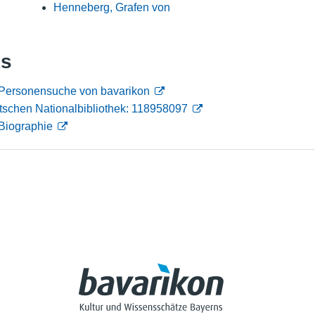
Henneberg, Grafen von
Nutzungshinweise
ks
 Personensuche von bavarikon
tschen Nationalbibliothek: 118958097
Biographie