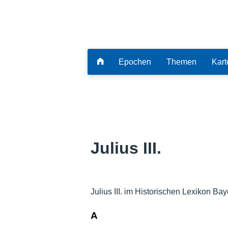
Epochen
Themen
Kart
Julius III.
Julius III. im Historischen Lexikon Bay
A