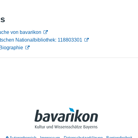
Nutzungshinweise
ks
uche von bavarikon
tschen Nationalbibliothek: 118803301
Biographie
Autorenbereich
Impressum
Datenschutzerklärung
Barrierefreiheit