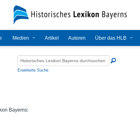
e
Medien
Artikel
Autoren
Über das HLB
Bilder
Lexikon
Audio
Redaktion
Erweiterte Suche
Video
Träger
PDF
Wissenschaftlicher B
Alle Dateien
Bearbeitungsstand
ikon Bayerns:
Zehn Jahre HLB
Häufige Fragen