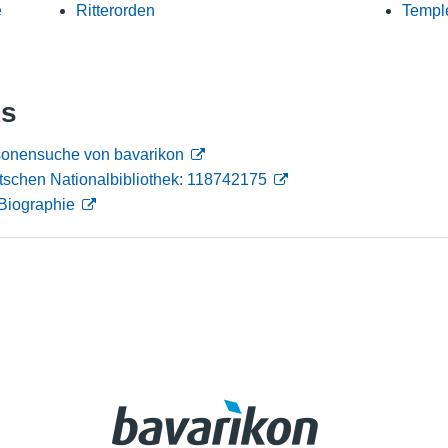
e
Ritterorden
Templ
Nutzungshinweise
ks
rsonensuche von bavarikon
tschen Nationalbibliothek: 118742175
Biographie