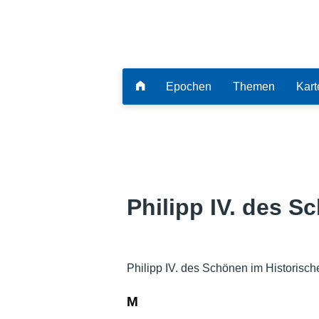
Epochen
Themen
Kart
Philipp IV. des S
Philipp IV. des Schönen im Historisc
M