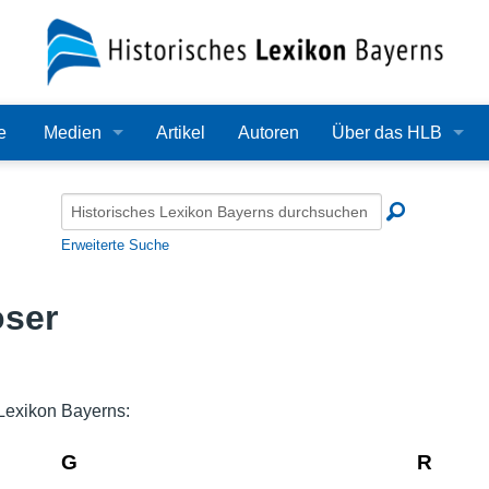
e
Medien
Artikel
Autoren
Über das HLB
Bilder
Lexikon
Audio
Redaktion
Erweiterte Suche
Video
Träger
ser
PDF
Wissenschaftlicher B
Alle Dateien
Bearbeitungsstand
Lexikon Bayerns:
Zehn Jahre HLB
G
R
Häufige Fragen