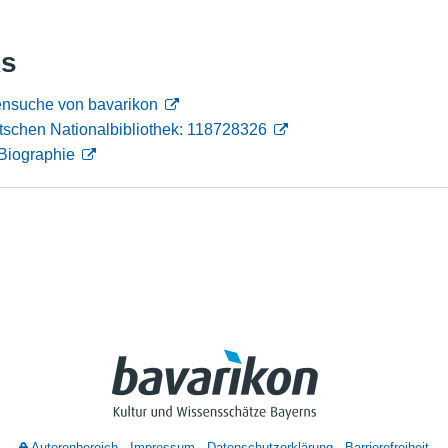
Nutzungshinweise
ks
ensuche von bavarikon
tschen Nationalbibliothek: 118728326
Biographie
Autorenbereich
Impressum
Datenschutzerklärung
Barrierefreiheit