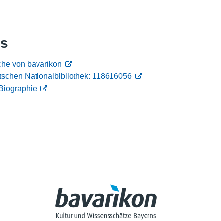
Nutzungshinweise
ks
he von bavarikon
tschen Nationalbibliothek: 118616056
Biographie