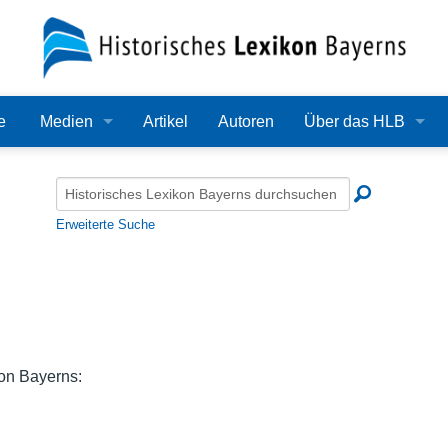
e
Medien
Artikel
Autoren
Über das HLB
Bilder
Lexikon
Audio
Redaktion
Erweiterte Suche
Video
Träger
PDF
Wissenschaftlicher B
Alle Dateien
Bearbeitungsstand
on Bayerns:
Zehn Jahre HLB
Häufige Fragen