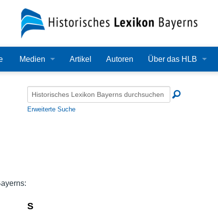
e
Medien
Artikel
Autoren
Über das HLB
Bilder
Lexikon
Audio
Redaktion
Erweiterte Suche
Video
Träger
PDF
Wissenschaftlicher B
Alle Dateien
Bearbeitungsstand
Bayerns:
Zehn Jahre HLB
S
Häufige Fragen