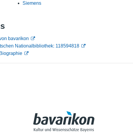
Siemens
Nutzungshinweise
ks
von bavarikon
tschen Nationalbibliothek: 118594818
Biographie