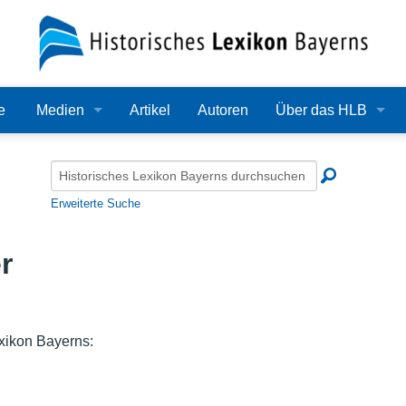
e
Medien
Artikel
Autoren
Über das HLB
Bilder
Lexikon
Audio
Redaktion
Erweiterte Suche
Video
Träger
r
PDF
Wissenschaftlicher B
Alle Dateien
Bearbeitungsstand
exikon Bayerns:
Zehn Jahre HLB
Häufige Fragen