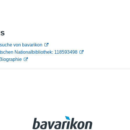
Nutzungshinweise
ks
nsuche von bavarikon
tschen Nationalbibliothek: 118593498
Biographie