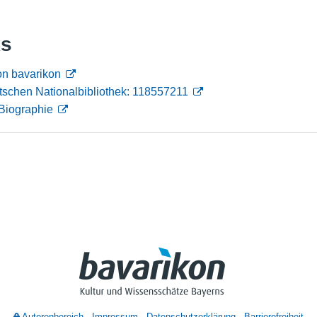
Nutzungshinweise
ks
on bavarikon
tschen Nationalbibliothek: 118557211
Biographie
Autorenbereich
Impressum
Datenschutzerklärung
Barrierefreiheit