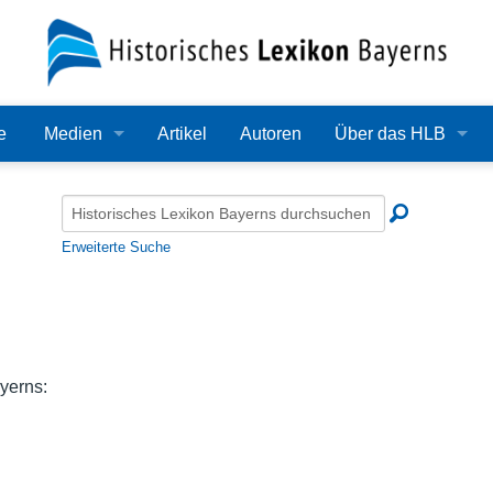
e
Medien
Artikel
Autoren
Über das HLB
Bilder
Lexikon
Audio
Redaktion
Erweiterte Suche
Video
Träger
PDF
Wissenschaftlicher B
Alle Dateien
Bearbeitungsstand
yerns:
Zehn Jahre HLB
Häufige Fragen