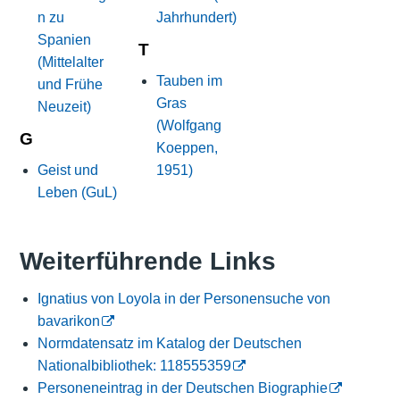
n zu
Jahrhundert)
Spanien
T
(Mittelalter
Tauben im
und Frühe
Gras
Neuzeit)
(Wolfgang
G
Koeppen,
Geist und
1951)
Leben (GuL)
Weiterführende Links
Ignatius von Loyola in der Personensuche von
bavarikon
Normdatensatz im Katalog der Deutschen
Nationalbibliothek: 118555359
Personeneintrag in der Deutschen Biographie