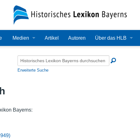
e
Medien
Artikel
Autoren
Über das HLB
Bilder
Lexikon
Audio
Redaktion
Erweiterte Suche
Video
Träger
h
PDF
Wissenschaftlicher B
Alle Dateien
Bearbeitungsstand
xikon Bayerns:
Zehn Jahre HLB
1949)
Häufige Fragen