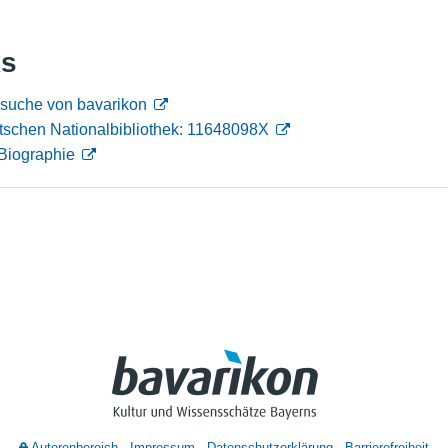
Nutzungshinweise
ks
nsuche von bavarikon
tschen Nationalbibliothek: 11648098X
Biographie
Autorenbereich
Impressum
Datenschutzerklärung
Barrierefreiheit