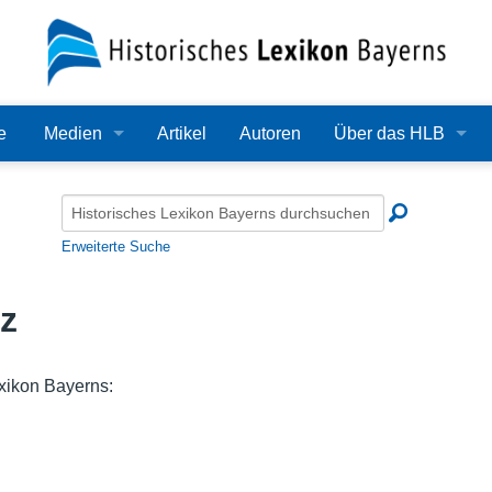
e
Medien
Artikel
Autoren
Über das HLB
Bilder
Lexikon
Audio
Redaktion
Erweiterte Suche
Video
Träger
z
PDF
Wissenschaftlicher B
Alle Dateien
Bearbeitungsstand
exikon Bayerns:
Zehn Jahre HLB
Häufige Fragen