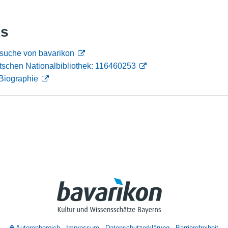
Nutzungshinweise
ks
nsuche von bavarikon
tschen Nationalbibliothek: 116460253
Biographie
Autorenbereich
Impressum
Datenschutzerklärung
Barrierefreiheit