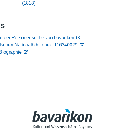
(1818)
Nutzungshinweise
ks
in der Personensuche von bavarikon
tschen Nationalbibliothek: 116340029
Biographie