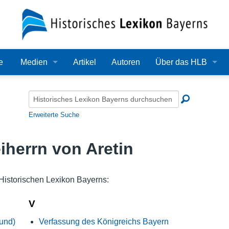
e
Medien
Artikel
Autoren
Über das HLB
Bilder
Lexikon
Audio
Redaktion
Erweiterte Suche
Video
Träger
herrn von Aretin
PDF
Wissenschaftlicher B
Alle Dateien
Bearbeitungsstand
Historischen Lexikon Bayerns:
Zehn Jahre HLB
V
und)
Verfassung des Königreichs Bayern
Häufige Fragen