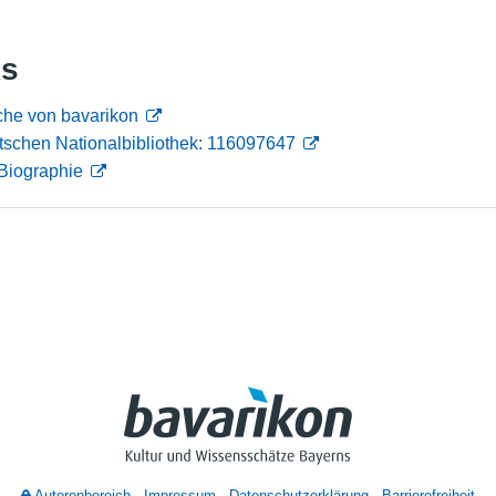
Nutzungshinweise
ks
che von bavarikon
tschen Nationalbibliothek: 116097647
Biographie
Autorenbereich
Impressum
Datenschutzerklärung
Barrierefreiheit