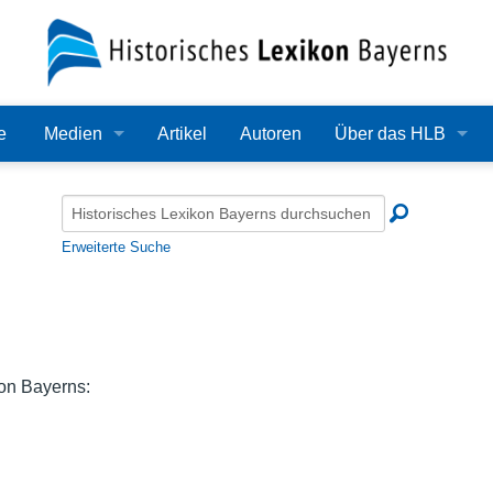
e
Medien
Artikel
Autoren
Über das HLB
Bilder
Lexikon
Audio
Redaktion
Erweiterte Suche
Video
Träger
PDF
Wissenschaftlicher B
Alle Dateien
Bearbeitungsstand
kon Bayerns:
Zehn Jahre HLB
Häufige Fragen