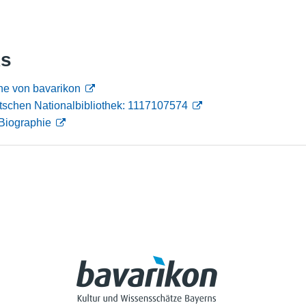
Nutzungshinweise
ks
he von bavarikon
tschen Nationalbibliothek: 1117107574
Biographie