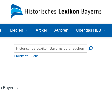
e
Medien
Artikel
Autoren
Über das HLB
Bilder
Lexikon
Audio
Redaktion
Erweiterte Suche
Video
Träger
PDF
Wissenschaftlicher B
Alle Dateien
Bearbeitungsstand
n Bayerns:
Zehn Jahre HLB
e
Häufige Fragen