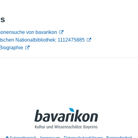
Nutzungshinweise
ks
ersonensuche von bavarikon
tschen Nationalbibliothek: 1112475885
Biographie
Autorenbereich
Impressum
Datenschutzerklärung
Barrierefreiheit