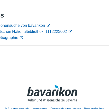
Nutzungshinweise
ks
rsonensuche von bavarikon
tschen Nationalbibliothek: 1112223002
Biographie
Autorenbereich
Impressum
Datenschutzerklärung
Barrierefreiheit