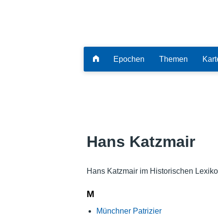
Epochen
Themen
Kart
Hans Katzmair
Hans Katzmair im Historischen Lexik
M
Münchner Patrizier