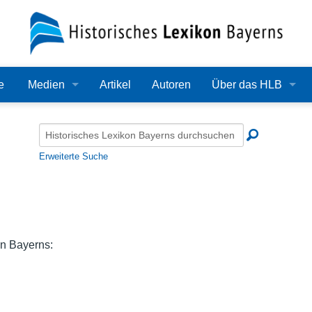
e
Medien
Artikel
Autoren
Über das HLB
Bilder
Lexikon
Audio
Redaktion
Erweiterte Suche
Video
Träger
PDF
Wissenschaftlicher B
Alle Dateien
Bearbeitungsstand
on Bayerns:
Zehn Jahre HLB
Häufige Fragen