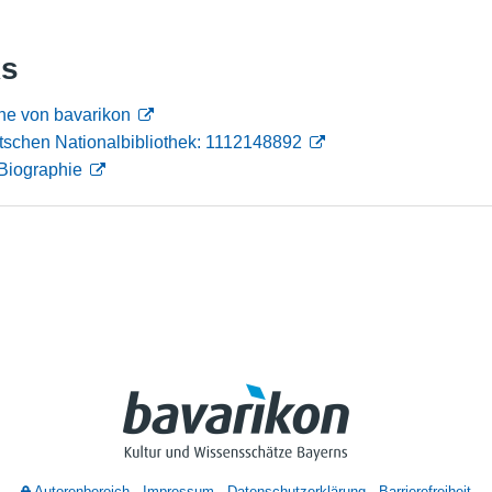
Nutzungshinweise
ks
he von bavarikon
tschen Nationalbibliothek: 1112148892
Biographie
Autorenbereich
Impressum
Datenschutzerklärung
Barrierefreiheit