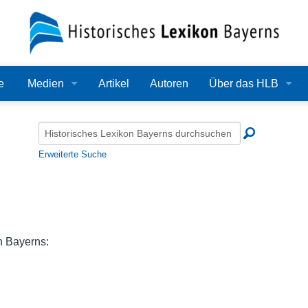
e
Medien
Artikel
Autoren
Über das HLB
Bilder
Lexikon
Audio
Redaktion
Erweiterte Suche
Video
Träger
PDF
Wissenschaftlicher B
Alle Dateien
Bearbeitungsstand
n Bayerns:
Zehn Jahre HLB
Häufige Fragen