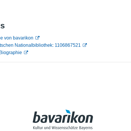
Nutzungshinweise
ks
he von bavarikon
tschen Nationalbibliothek: 1106867521
Biographie