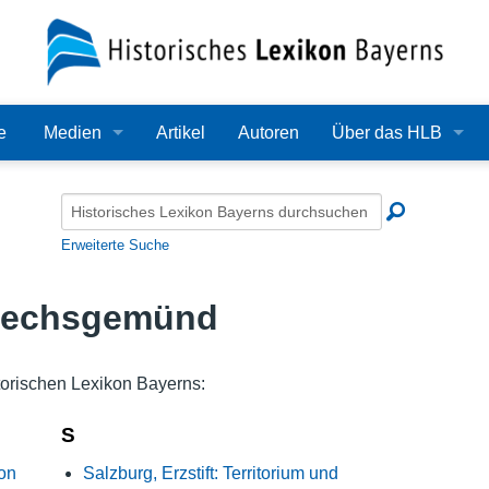
e
Medien
Artikel
Autoren
Über das HLB
Bilder
Lexikon
Audio
Redaktion
Erweiterte Suche
Video
Träger
 Lechsgemünd
PDF
Wissenschaftlicher B
Alle Dateien
Bearbeitungsstand
orischen Lexikon Bayerns:
Zehn Jahre HLB
S
on
Salzburg, Erzstift: Territorium und
Häufige Fragen