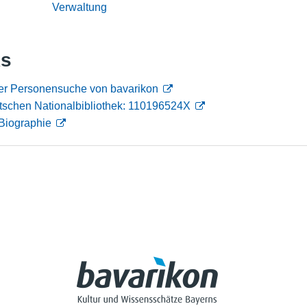
Verwaltung
Nutzungshinweise
ks
der Personensuche von bavarikon
tschen Nationalbibliothek: 110196524X
Biographie