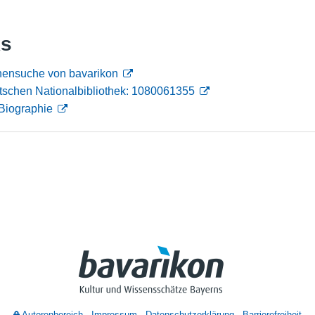
Nutzungshinweise
ks
nensuche von bavarikon
tschen Nationalbibliothek: 1080061355
Biographie
Autorenbereich
Impressum
Datenschutzerklärung
Barrierefreiheit