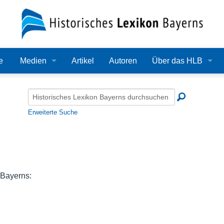
e
Medien
Artikel
Autoren
Über das HLB
Bilder
Lexikon
Audio
Redaktion
Erweiterte Suche
Video
Träger
PDF
Wissenschaftlicher B
Alle Dateien
Bearbeitungsstand
 Bayerns:
Zehn Jahre HLB
Häufige Fragen