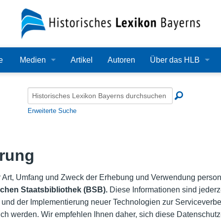
e
Medien
Artikel
Autoren
Über das HLB
Bilder
Lexikon
Audio
Redaktion
Erweiterte Suche
Video
Träger
PDF
Wissenschaftlicher B
ärung
Alle Dateien
Bearbeitungsstand
ber Art, Umfang und Zweck der Erhebung und Verwendung per
chen Staatsbibliothek (BSB).
Diese Informationen sind jederze
Zehn Jahre HLB
 und der Implementierung neuer Technologien zur Servicever
lich werden. Wir empfehlen Ihnen daher, sich diese Datenschutz
Häufige Fragen